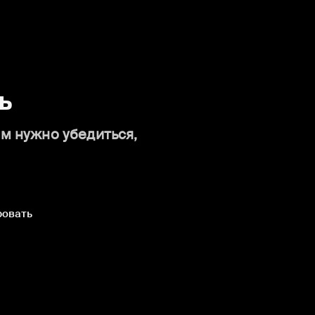
ь
ам нужно убедиться,
ровать