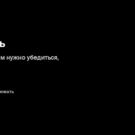
ь
ам нужно убедиться,
ровать