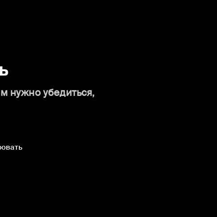
ь
ам нужно убедиться,
ровать