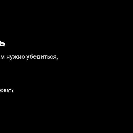
ь
ам нужно убедиться,
ровать