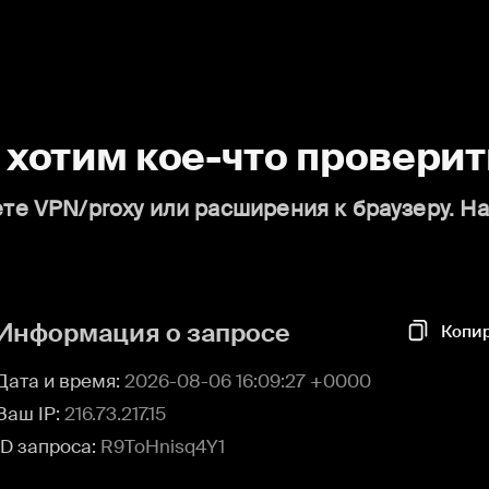
о хотим кое-что проверит
те VPN/proxy или расширения к браузеру. Н
Информация о запросе
Копи
Дата и время:
2026-08-06 16:09:27 +0000
Ваш IP:
216.73.217.15
ID запроса:
R9ToHnisq4Y1