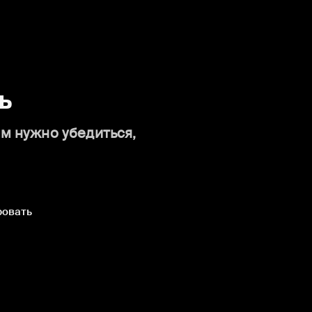
ь
ам нужно убедиться,
ровать