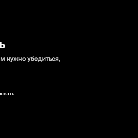
ь
ам нужно убедиться,
ровать