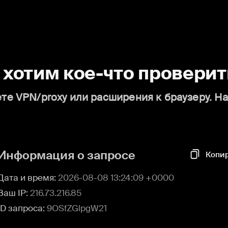
о хотим кое-что проверит
те VPN/proxy или расширения к браузеру. Н
Информация о запросе
Копи
Дата и время:
2026-08-08 13:24:09 +0000
Ваш IP:
216.73.216.85
ID запроса:
9OSfZGlpgW21