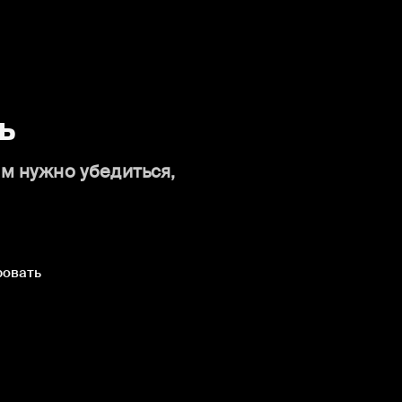
ь
ам нужно убедиться,
ровать