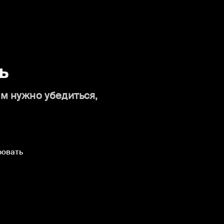
ь
ам нужно убедиться,
ровать