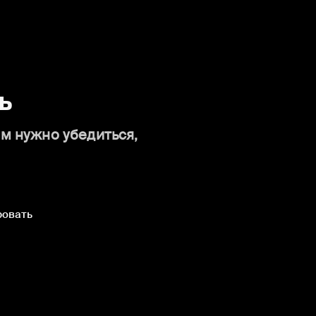
ь
ам нужно убедиться,
ровать