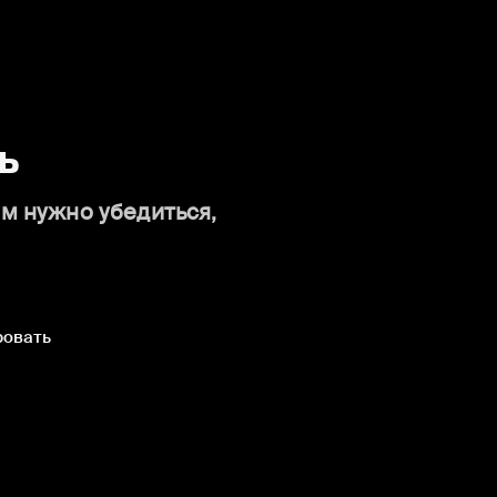
ь
ам нужно убедиться,
ровать