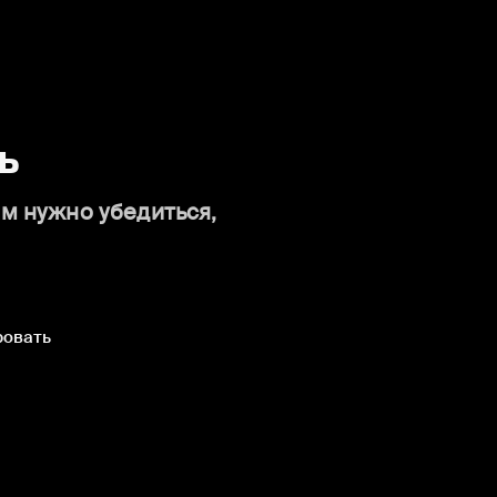
ь
ам нужно убедиться,
ровать