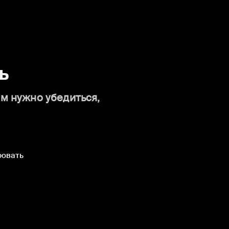
ь
ам нужно убедиться,
ровать