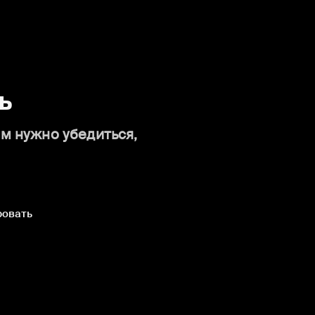
ь
ам нужно убедиться,
ровать