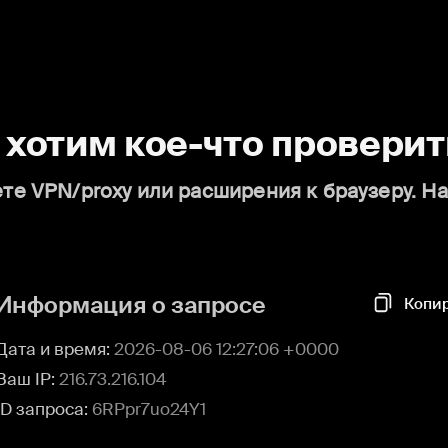
о хотим кое-что проверит
те VPN/proxy или расширения к браузеру. Н
Информация о запросе
Копи
Дата и время:
2026-08-06 12:27:06 +0000
Ваш IP:
216.73.216.104
ID запроса:
6RPpr7uo24Y1