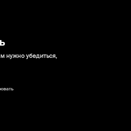
ь
ам нужно убедиться,
ровать