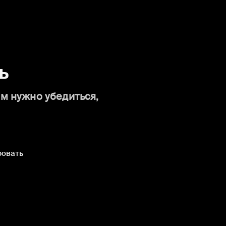
ь
ам нужно убедиться,
ровать