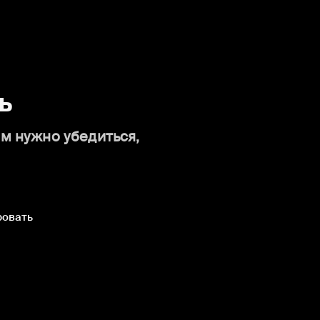
ь
ам нужно убедиться,
ровать