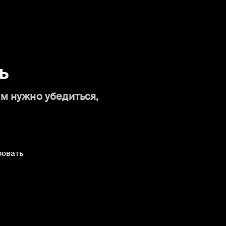
ь
ам нужно убедиться,
ровать