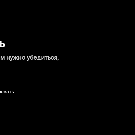
ь
ам нужно убедиться,
ровать