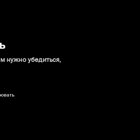
ь
ам нужно убедиться,
ровать