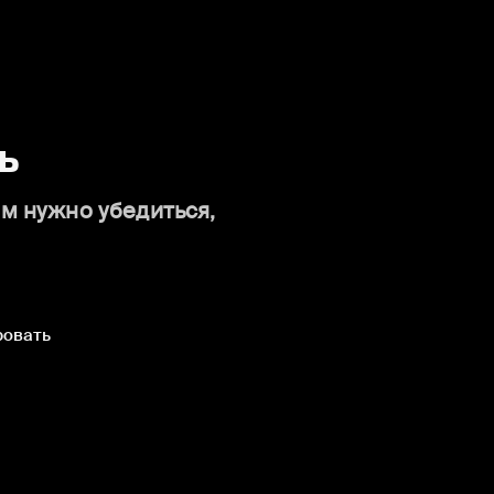
ь
ам нужно убедиться,
ровать