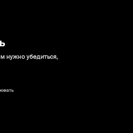
ь
ам нужно убедиться,
ровать