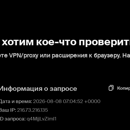
о хотим кое-что проверит
те VPN/proxy или расширения к браузеру. Н
Информация о запросе
Копи
Дата и время:
2026-08-08 07:04:52 +0000
Ваш IP:
216.73.216.135
ID запроса:
q4MjjLvZimI1