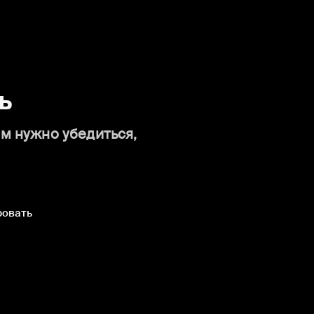
ь
ам нужно убедиться,
ровать