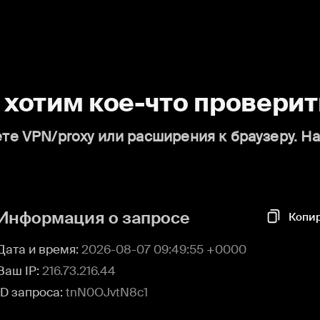
о хотим кое-что проверит
те VPN/proxy или расширения к браузеру. Н
Информация о запросе
Копи
Дата и время:
2026-08-07 09:49:55 +0000
Ваш IP:
216.73.216.44
ID запроса:
tnN0OJvtN8c1