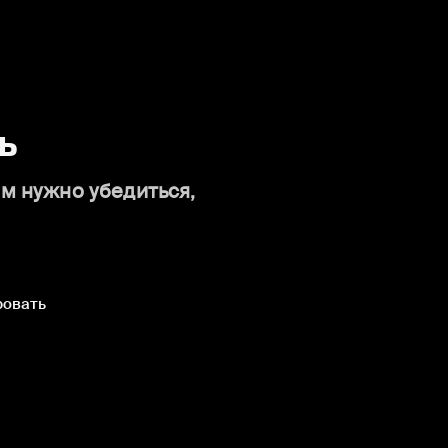
ь
ам нужно убедиться,
ровать