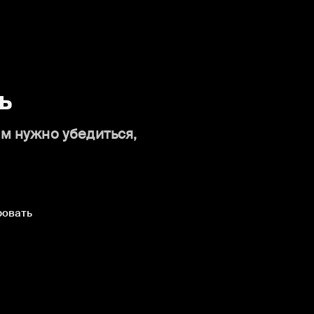
ь
ам нужно убедиться,
ровать