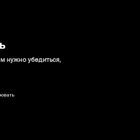
ь
ам нужно убедиться,
ровать