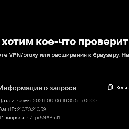
о хотим кое-что проверит
те VPN/proxy или расширения к браузеру. Н
Информация о запросе
Копи
Дата и время:
2026-08-06 16:35:51 +0000
Ваш IP:
216.73.216.59
ID запроса:
pZTpr5N6BmI1