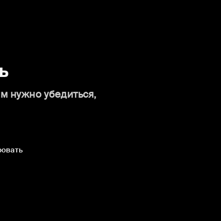
ь
ам нужно убедиться,
ровать