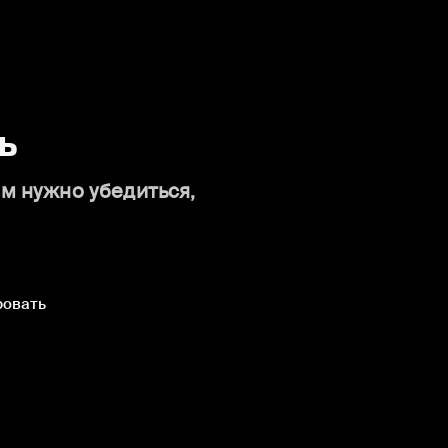
ь
ам нужно убедиться,
ровать