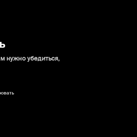
ь
ам нужно убедиться,
ровать