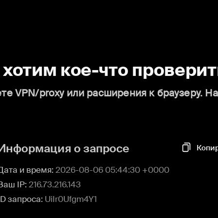
о хотим кое-что проверит
те VPN/proxy или расширения к браузеру. Н
Информация о запросе
Копи
Дата и время:
2026-08-06 05:44:30 +0000
Ваш IP:
216.73.216.143
ID запроса:
UiIr0Ufgm4Y1