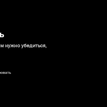
ь
ам нужно убедиться,
ровать