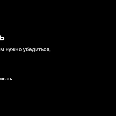
ь
ам нужно убедиться,
ровать