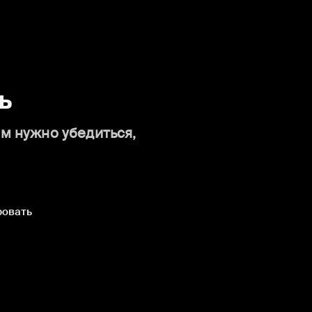
ь
ам нужно убедиться,
ровать