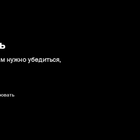
ь
ам нужно убедиться,
ровать