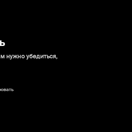
ь
ам нужно убедиться,
ровать