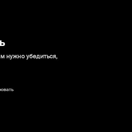
ь
ам нужно убедиться,
ровать