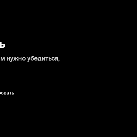
ь
ам нужно убедиться,
ровать