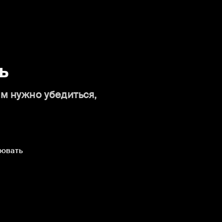
ь
ам нужно убедиться,
ровать