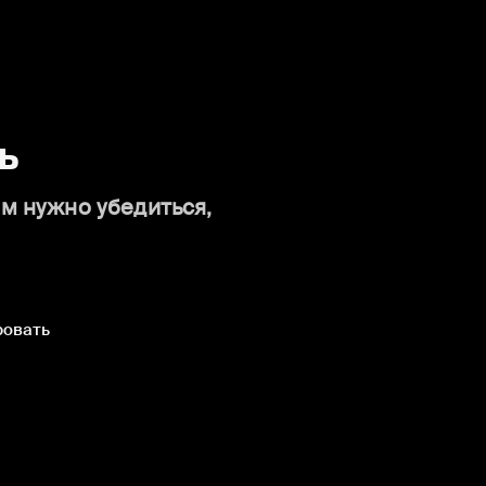
ь
ам нужно убедиться,
ровать