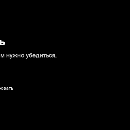
ь
ам нужно убедиться,
ровать