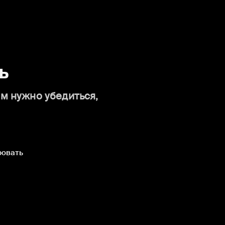
ь
ам нужно убедиться,
ровать