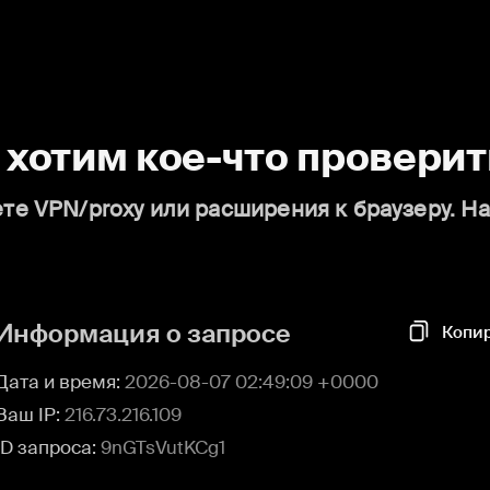
о хотим кое-что проверит
те VPN/proxy или расширения к браузеру. Н
Информация о запросе
Копи
Дата и время:
2026-08-07 02:49:09 +0000
Ваш IP:
216.73.216.109
ID запроса:
9nGTsVutKCg1