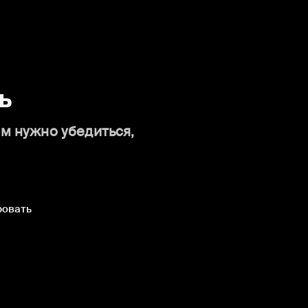
ь
ам нужно убедиться,
ровать