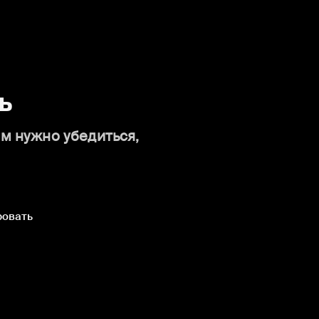
ь
ам нужно убедиться,
ровать