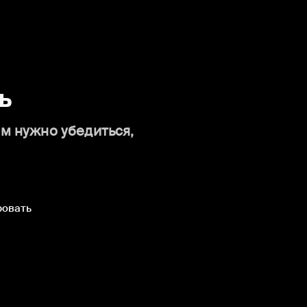
ь
ам нужно убедиться,
ровать