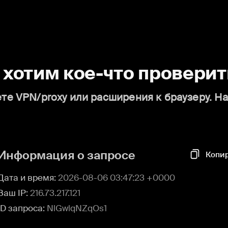
о хотим кое-что проверит
те VPN/proxy или расширения к браузеру. Н
Информация о запросе
Копи
Дата и время:
2026-08-06 03:47:23 +0000
Ваш IP:
216.73.217.121
ID запроса:
NlGwlqNZqOs1