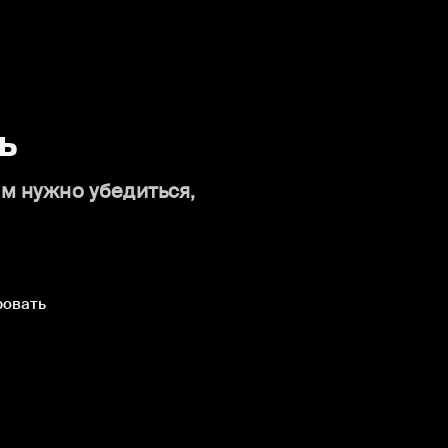
ь
ам нужно убедиться,
ровать