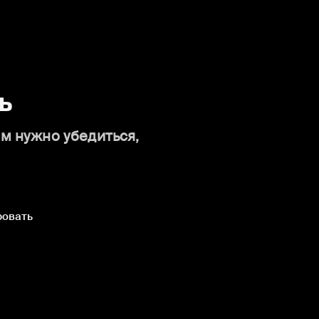
ь
ам нужно убедиться,
ровать