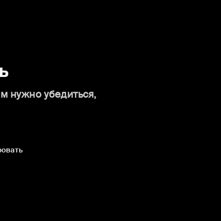
ь
ам нужно убедиться,
ровать