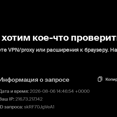
о хотим кое-что проверит
те VPN/proxy или расширения к браузеру. Н
Информация о запросе
Копи
Дата и время:
2026-08-06 14:46:54 +0000
Ваш IP:
216.73.217.142
ID запроса:
skRF70JgVeA1