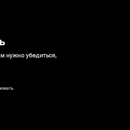
ь
ам нужно убедиться,
ровать