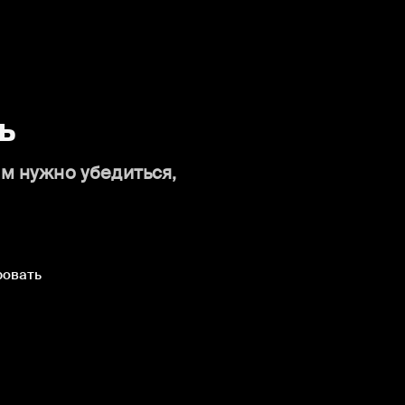
ь
ам нужно убедиться,
ровать