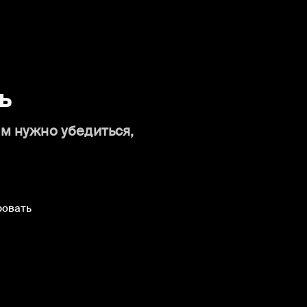
ь
ам нужно убедиться,
ровать