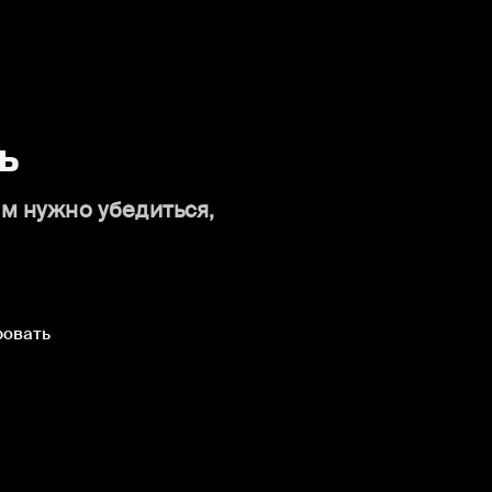
ь
ам нужно убедиться,
ровать