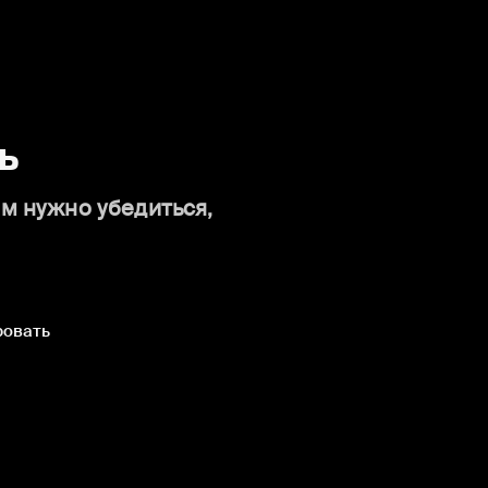
ь
ам нужно убедиться,
ровать